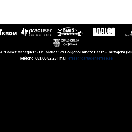
a "Gómez Meseguer" - C/ Londres S/N Polígono Cabezo Beaza - Cartagena (Mu
Teléfono: 681 00 82 23 | mail:
efese@cartagenaefese.es