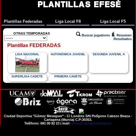
PLANTILLAS EFESÉ
Plantillas Federadas
Liga Local F8
Liga Local F5
OTRAS TEMPORADAS
Buscar jugadores
Resumen
Resultados
Plantillas FEDERADAS
LIGA NACIONAL
AUTONÓMICA JUVENIL
SEGUNDA JUVENIL A
SUPERLIGA CADETE
PRIMERA CADETE
Ciudad Deportiva "Gómez Meseguer" - C/ Londres S/N Polígono Cabezo Beaza -
Cartagena (Murcia) C.P:30353.
Teléfono: 681 00 82 23 | mail:
efese@cartagenaefese.es