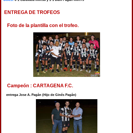
ENTREGA DE TROFEOS
Foto de la plantilla con el trofeo.
Campeón : CARTAGENA F.C.
entrega Jose A. Pagán (Hijo de Ginés Pagán)