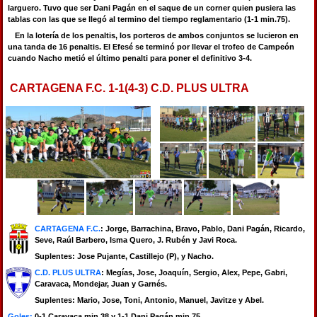
larguero. Tuvo que ser Dani Pagán en el saque de un corner quien pusiera las
tablas con las que se llegó al termino del tiempo reglamentario (1-1 min.75).
En la lotería de los penaltis, los porteros de ambos conjuntos se lucieron en
una tanda de 16 penaltis. El Efesé se terminó por llevar el trofeo de Campeón
cuando Nacho metió el último penalti para poner el definitivo 3-4.
CARTAGENA F.C. 1-1(4-3) C.D. PLUS ULTRA
CARTAGENA F.C.
: Jorge, Barrachina, Bravo, Pablo, Dani Pagán, Ricardo,
Seve, Raúl Barbero, Isma Quero, J. Rubén y Javi Roca.
Suplentes: Jose Pujante, Castillejo (P), y Nacho.
C.D. PLUS ULTRA
: Megías, Jose, Joaquín, Sergio, Alex, Pepe, Gabri,
Caravaca, Mondejar, Juan y Garnés.
Suplentes: Mario, Jose, Toni, Antonio, Manuel, Javitze y Abel.
Goles:
0-1 Caravaca min.38 y 1-1 Dani Pagán min.75