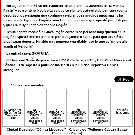
Meseguer comenzó su intervención 'disculpando la ausencia de la Familia
Pagán' y comentó lo involucrados que se siente desde el club con este evento
deportivo, que esperan que continúe celebrándose muchos años más, y ha
recordado la figura de Pagán como la de una persona que apostó por el deporte
y que era muy querida en toda la Región.
Jesús Zapata recordó a Ginés Pagán como 'una persona muy querida en la
Región. Apostó mucho por el deporte, dejándose la piel para que los niños
practicaran deporte. Ha sido una persona entrañable' por lo que es 'un orgullo
acudir al Memorial'
La entrada será GRATUITA.
El Memorial Ginés Pagán entre el UCAM Cartagena F.C. y C.D. Plus Ultra será el
Sábado 13 de Agosto a partir de las 19:30 en la Ciudad Deportiva Gómez
Meseguer.
Albums relacionados:
XII Memorial
XI
X
VIII
VII
Ver más
Ginés Pagán
MEMORIAL
MEMORIAL
MEMORIAL
MEMORIAL
imágenes
Temporada
GINÉS
GINÉS
GINÉS
GINÉS
2019
PAGÁN
PAGÁN
PAGÁN
PAGÁN
Temporada
Temporada
Temporada
Temporada
2018
2017
2015
2014
Ciudad Deportiva "Gómez Meseguer" - C/ Londres "Polígono Cabezo Beaza"
Cartagena (Murcia).