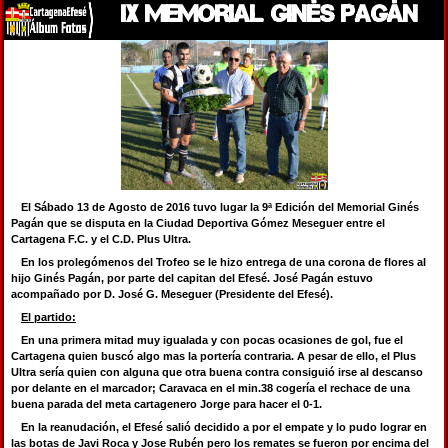
IX MEMORIAL GINÉS PAGÁN
El Sábado 13 de Agosto de 2016 tuvo lugar la 9ª Edición del Memorial Ginés
Pagán que se disputa en la Ciudad Deportiva Gómez Meseguer entre el
Cartagena F.C. y el C.D. Plus Ultra.
En los prolegómenos del Trofeo se le hizo entrega de una corona de flores al
hijo Ginés Pagán, por parte del capitan del Efesé. José Pagán estuvo
acompañado por D. José G. Meseguer (Presidente del Efesé).
El partido:
En una primera mitad muy igualada y con pocas ocasiones de gol, fue el
Cartagena quien buscó algo mas la portería contraria. A pesar de ello, el Plus
Ultra sería quien con alguna que otra buena contra consiguió irse al descanso
por delante en el marcador; Caravaca en el min.38 cogería el rechace de una
buena parada del meta cartagenero Jorge para hacer el 0-1.
En la reanudación, el Efesé salió decidido a por el empate y lo pudo lograr en
las botas de Javi Roca y Jose Rubén pero los remates se fueron por encima del