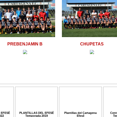
PREBENJAMIN B
CHUPETAS
 EFESÉ
PLANTILLAS DEL EFESÉ
Plantillas del Cartagena
Cent
022
Temporada 2019
Efesé
Te