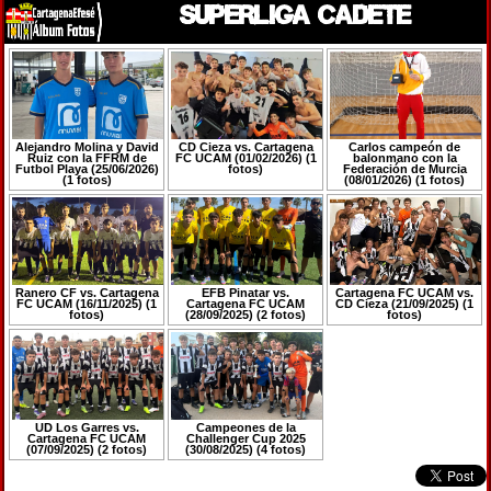
SUPERLIGA CADETE
Alejandro Molina y David
CD Cieza vs. Cartagena
Carlos campeón de
Ruiz con la FFRM de
FC UCAM (01/02/2026) (1
balonmano con la
Futbol Playa (25/06/2026)
fotos)
Federación de Murcia
(1 fotos)
(08/01/2026) (1 fotos)
Ranero CF vs. Cartagena
EFB Pinatar vs.
Cartagena FC UCAM vs.
FC UCAM (16/11/2025) (1
Cartagena FC UCAM
CD Cieza (21/09/2025) (1
fotos)
(28/09/2025) (2 fotos)
fotos)
UD Los Garres vs.
Campeones de la
Cartagena FC UCAM
Challenger Cup 2025
(07/09/2025) (2 fotos)
(30/08/2025) (4 fotos)