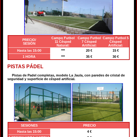
Campo Futbol
Campo Futbol
Campo Futbol 5
PRECIO/
11 Césped
7 Césped
Césped
SESIÓN
Natural:
Artificial:
Artificial:
Hasta las 15:00
***
20 €
15 €
1 HORA
***
35 €
30 €
PISTAS PÁDEL
Pistas de Padel completas, modelo La Jaula, con paredes de cristal de
seguridad y superficie de césped artificial.
SESIONES
PRECIO
Hasta las 15:00
4 €