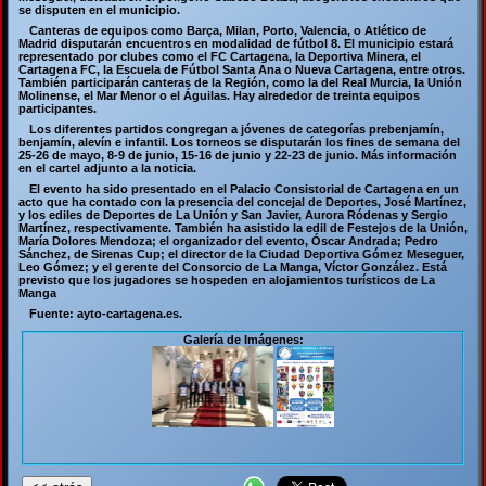
se disputen en el municipio.
Canteras de equipos como Barça, Milan, Porto, Valencia, o Atlético de
Madrid disputarán encuentros en modalidad de fútbol 8. El municipio estará
representado por clubes como el FC Cartagena, la Deportiva Minera, el
Cartagena FC, la Escuela de Fútbol Santa Ana o Nueva Cartagena, entre otros.
También participarán canteras de la Región, como la del Real Murcia, la Unión
Molinense, el Mar Menor o el Águilas. Hay alrededor de treinta equipos
participantes.
Los diferentes partidos congregan a jóvenes de categorías prebenjamín,
benjamín, alevín e infantil. Los torneos se disputarán los fines de semana del
25-26 de mayo, 8-9 de junio, 15-16 de junio y 22-23 de junio. Más información
en el cartel adjunto a la noticia.
El evento ha sido presentado en el Palacio Consistorial de Cartagena en un
acto que ha contado con la presencia del concejal de Deportes, José Martínez,
y los ediles de Deportes de La Unión y San Javier, Aurora Ródenas y Sergio
Martínez, respectivamente. También ha asistido la edil de Festejos de la Unión,
María Dolores Mendoza; el organizador del evento, Óscar Andrada; Pedro
Sánchez, de Sirenas Cup; el director de la Ciudad Deportiva Gómez Meseguer,
Leo Gómez; y el gerente del Consorcio de La Manga, Víctor González. Está
previsto que los jugadores se hospeden en alojamientos turísticos de La
Manga
Fuente: ayto-cartagena.es.
Galería de Imágenes: