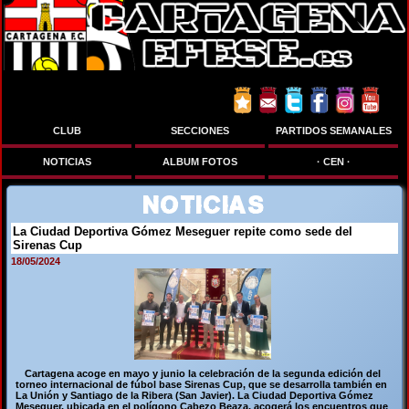
Síguenos en:
CLUB
SECCIONES
PARTIDOS SEMANALES
NOTICIAS
ALBUM FOTOS
· CEN ·
NOTICIAS
La Ciudad Deportiva Gómez Meseguer repite como sede del
Sirenas Cup
18/05/2024
Cartagena acoge en mayo y junio la celebración de la segunda edición del
torneo internacional de fúbol base Sirenas Cup, que se desarrolla también en
La Unión y Santiago de la Ribera (San Javier). La Ciudad Deportiva Gómez
Meseguer, ubicada en el polígono Cabezo Beaza, acogerá los encuentros que