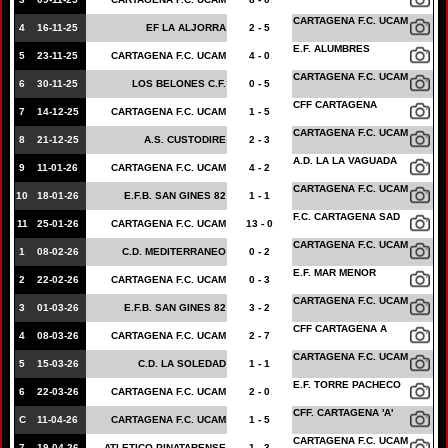
CARTAGENA F.C. UCAM
4
16-11-25
EF LA ALJORRA
2 - 5
E.F. ALUMBRES
5
23-11-25
CARTAGENA F.C. UCAM
4 - 0
CARTAGENA F.C. UCAM
6
30-11-25
LOS BELONES C.F.
0 - 5
CFF CARTAGENA
7
14-12-25
CARTAGENA F.C. UCAM
1 - 5
CARTAGENA F.C. UCAM
8
21-12-25
A.S. CUSTODIRE
2 - 3
A.D. LA LA VAGUADA
9
11-01-26
CARTAGENA F.C. UCAM
4 - 2
CARTAGENA F.C. UCAM
10
18-01-26
E.F.B. SAN GINES 82
1 - 1
F.C. CARTAGENA SAD
11
25-01-26
CARTAGENA F.C. UCAM
13 - 0
CARTAGENA F.C. UCAM
1
08-02-26
C.D. MEDITERRANEO
0 - 2
E.F. MAR MENOR
2
22-02-26
CARTAGENA F.C. UCAM
0 - 3
CARTAGENA F.C. UCAM
3
01-03-26
E.F.B. SAN GINES 82
3 - 2
CFF CARTAGENA A
4
08-03-26
CARTAGENA F.C. UCAM
2 - 7
CARTAGENA F.C. UCAM
5
15-03-26
C.D. LA SOLEDAD
1 - 1
E.F. TORRE PACHECO
6
22-03-26
CARTAGENA F.C. UCAM
2 - 0
CFF. CARTAGENA 'A'
C
11-04-26
CARTAGENA F.C. UCAM
1 - 5
CARTAGENA F.C. UCAM
7
19-04-26
ATLETICO PINATARENSE
1 - 3