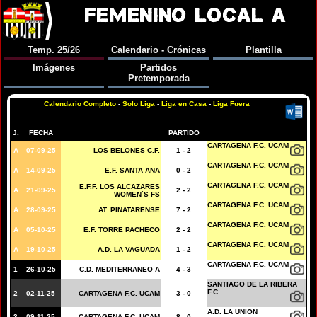
FEMENINO LOCAL A
Temp. 25/26
Calendario - Crónicas
Plantilla
Imágenes
Partidos
Pretemporada
Calendario Completo
-
Solo Liga
-
Liga en Casa
-
Liga Fuera
J.
FECHA
PARTIDO
CARTAGENA F.C. UCAM
A
07-09-25
LOS BELONES C.F.
1 - 2
CARTAGENA F.C. UCAM
A
14-09-25
E.F. SANTA ANA
0 - 2
CARTAGENA F.C. UCAM
E.F.F. LOS ALCAZARES
A
21-09-25
2 - 2
WOMEN`S FS
CARTAGENA F.C. UCAM
A
28-09-25
AT. PINATARENSE
7 - 2
CARTAGENA F.C. UCAM
A
05-10-25
E.F. TORRE PACHECO
2 - 2
CARTAGENA F.C. UCAM
A
19-10-25
A.D. LA VAGUADA
1 - 2
CARTAGENA F.C. UCAM
1
26-10-25
C.D. MEDITERRANEO A
4 - 3
SANTIAGO DE LA RIBERA
F.C.
2
02-11-25
CARTAGENA F.C. UCAM
3 - 0
A.D. LA UNION
3
09-11-25
CARTAGENA F.C. UCAM
8 - 0