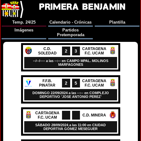
PRIMERA BENJAMIN
Temp. 24/25
Calendario - Crónicas
Plantilla
Imágenes
Partidos
Pretemporada
C.D.
CARTAGENA
2
3
SOLEDAD
F.C. UCAM
--/--/---- a las --:-- en CAMPO MPAL. MOLINOS
MARFAGONES
F.F.B.
CARTAGENA
2
5
PINATAR
F.C. UCAM
DOMINGO 22/09/2024 a las --:-- en COMPLEJO
DEPORTIVO 'JOSE ANTONIO PEREZ'
CARTAGENA
C.D. MINERA
F.C. UCAM
SÁBADO 28/09/2024 a las 11:00 en CIUDAD
DEPORTIVA GÓMEZ MESEGUER