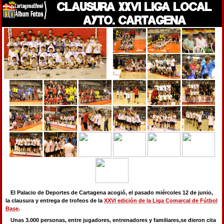
CLAUSURA XXVI LIGA LOCAL
AYTO. CARTAGENA
El Palacio de Deportes de Cartagena acogió, el pasado miércoles 12 de junio,
la clausura y entrega de trofeos de la
XXVI edición de la Liga Comarcal de Fútbol
Base
.
Unas 3.000 personas, entre jugadores, entrenadores y familiares,se dieron cita