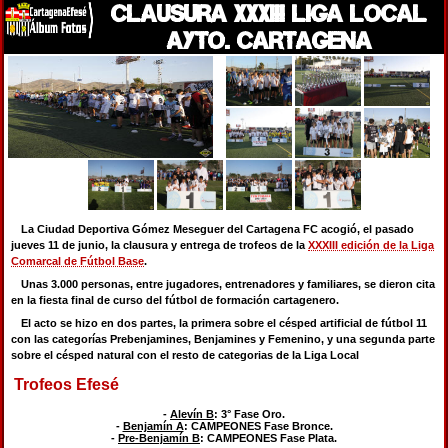
CLAUSURA XXXIII LIGA LOCAL
AYTO. CARTAGENA
La Ciudad Deportiva Gómez Meseguer del Cartagena FC acogió, el pasado
jueves 11 de junio, la clausura y entrega de trofeos de la
XXXIII edición de la Liga
Comarcal de Fútbol Base
.
Unas 3.000 personas, entre jugadores, entrenadores y familiares, se dieron cita
en la fiesta final de curso del fútbol de formación cartagenero.
El acto se hizo en dos partes, la primera sobre el césped artificial de fútbol 11
con las categorías Prebenjamines, Benjamines y Femenino, y una segunda parte
sobre el césped natural con el resto de categorias de la Liga Local
Trofeos Efesé
-
Alevín B
: 3° Fase Oro.
-
Benjamín A
: CAMPEONES Fase Bronce.
-
Pre-Benjamín B
: CAMPEONES Fase Plata.