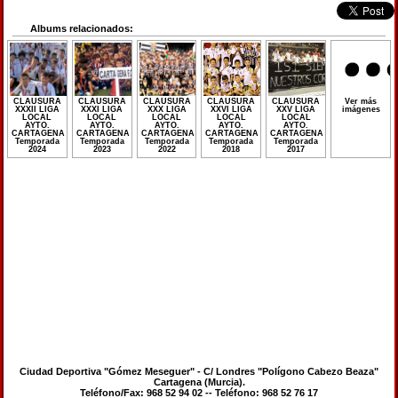
Albums relacionados:
CLAUSURA
CLAUSURA
CLAUSURA
CLAUSURA
CLAUSURA
Ver más
XXXII LIGA
XXXI LIGA
XXX LIGA
XXVI LIGA
XXV LIGA
imágenes
LOCAL
LOCAL
LOCAL
LOCAL
LOCAL
AYTO.
AYTO.
AYTO.
AYTO.
AYTO.
CARTAGENA
CARTAGENA
CARTAGENA
CARTAGENA
CARTAGENA
Temporada
Temporada
Temporada
Temporada
Temporada
2024
2023
2022
2018
2017
Ciudad Deportiva "Gómez Meseguer" - C/ Londres "Polígono Cabezo Beaza"
Cartagena (Murcia).
Teléfono/Fax: 968 52 94 02 -- Teléfono: 968 52 76 17