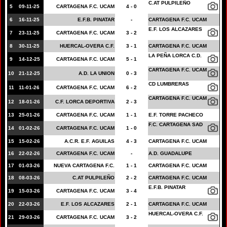
C.AT PULPILEÑO
5
09-11-25
CARTAGENA F.C. UCAM
4 - 0
6
16-11-25
E.F.B. PINATAR
-
CARTAGENA F.C. UCAM
E.F. LOS ALCAZARES
7
23-11-25
CARTAGENA F.C. UCAM
3 - 2
8
30-11-25
HUERCAL-OVERA C.F.
3 - 1
CARTAGENA F.C. UCAM
LA PEÑA LORCA C.D.
9
14-12-25
CARTAGENA F.C. UCAM
5 - 1
CARTAGENA F.C. UCAM
10
21-12-25
A.D. LA UNION
0 - 3
CD LUMBRERAS
11
11-01-26
CARTAGENA F.C. UCAM
6 - 2
CARTAGENA F.C. UCAM
12
18-01-26
C.F. LORCA DEPORTIVA
2 - 3
13
25-01-26
CARTAGENA F.C. UCAM
1 - 1
E.F. TORRE PACHECO
F.C. CARTAGENA SAD
14
01-02-26
CARTAGENA F.C. UCAM
1 - 0
15
15-02-26
A.C.R. E.F. AGUILAS
4 - 3
CARTAGENA F.C. UCAM
16
22-02-26
CARTAGENA F.C. UCAM
-
A.D. GUADALUPE
17
01-03-26
NUEVA CARTAGENA F.C.
1 - 1
CARTAGENA F.C. UCAM
18
08-03-26
C.AT PULPILEÑO
2 - 2
CARTAGENA F.C. UCAM
E.F.B. PINATAR
19
15-03-26
CARTAGENA F.C. UCAM
3 - 4
20
22-03-26
E.F. LOS ALCAZARES
2 - 1
CARTAGENA F.C. UCAM
HUERCAL-OVERA C.F.
21
29-03-26
CARTAGENA F.C. UCAM
3 - 2