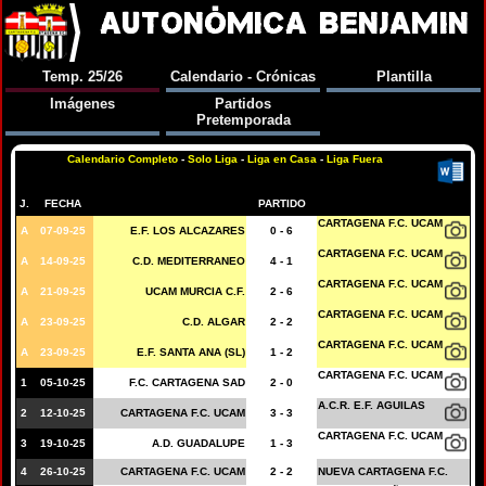
AUTONÓMICA BENJAMIN
Temp. 25/26
Calendario - Crónicas
Plantilla
Imágenes
Partidos
Pretemporada
Calendario Completo
-
Solo Liga
-
Liga en Casa
-
Liga Fuera
J.
FECHA
PARTIDO
CARTAGENA F.C. UCAM
A
07-09-25
E.F. LOS ALCAZARES
0 - 6
CARTAGENA F.C. UCAM
A
14-09-25
C.D. MEDITERRANEO
4 - 1
CARTAGENA F.C. UCAM
A
21-09-25
UCAM MURCIA C.F.
2 - 6
CARTAGENA F.C. UCAM
A
23-09-25
C.D. ALGAR
2 - 2
CARTAGENA F.C. UCAM
A
23-09-25
E.F. SANTA ANA (SL)
1 - 2
CARTAGENA F.C. UCAM
1
05-10-25
F.C. CARTAGENA SAD
2 - 0
A.C.R. E.F. AGUILAS
2
12-10-25
CARTAGENA F.C. UCAM
3 - 3
CARTAGENA F.C. UCAM
3
19-10-25
A.D. GUADALUPE
1 - 3
4
26-10-25
CARTAGENA F.C. UCAM
2 - 2
NUEVA CARTAGENA F.C.